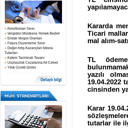
yapılamayaca
Kararda men
»
Amortisman Sınırı
Ticari malla
»
Vergiden Müstesna Yemek Bedeli
»
Emlak Vergisi Oranları
mal alım-sat
»
Fatura Düzenleme Sınırı
»
Değer Artış Kazançları İstisna
Tutarları
»
Kıdem Tazminatı Tavanı
TL ödeme
»
Usulsüzlük Cezalarına Ait Cetvel
bulunmamakta
»
Yıllık Ücretli İzinler
yazılı olma
Detaylı bilgi
19.04.2022 
cinsinden ya
MUH. STANDARTLARI
Karar 19.04.
sözleşmeler
tutarlar ile