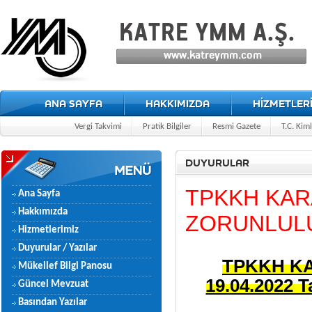
ANA SAYFA
HAKKIMIZDA
HİZMETLER
Vergi Takvimi
Pratik Bilgiler
Resmi Gazete
T.C. Kim
DUYURULAR
TPKKH KAR
Ana Sayfa
Hakkımızda
ZORUNLUL
Hizmetlerimiz
Duyurular / Yazılar
TPKKH K
Mükellef Bilgi Panosu
19.04.2022 T
Güncel Mevzuat
Basından Yazılar