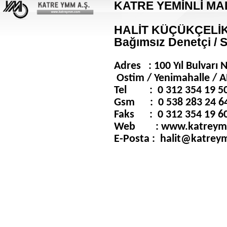
KATRE YEMİNLİ MAL
HALİT KÜÇÜKÇELİK (
Bağımsız Denetçi / S
Adres :
100 Yıl Bulvarı 
Ostim / Yenimahalle /
Tel : 0 312 354 19 5
Gsm : 0 538 283 24 6
Faks : 0 312 354 19 6
Web : www.katreym
E-Posta : halit@katre