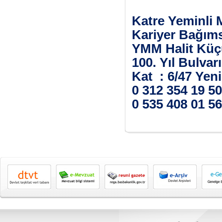
Katre Yeminli M
Kariyer Bağıms
YMM Halit Küç
100. Yıl Bulvar
Kat : 6/47 Ye
0 312 354 19 5
0 535 408 01 5