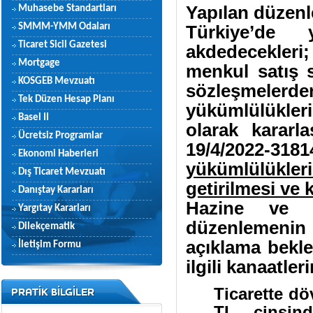
Yapılan düzen
Muhasebe Standartları
SMMM-YMM Odaları
Türkiye’de y
Ticaret Sicil Gazetesi
akdedecekleri
Mortgage
menkul satış 
KOSGEB Mevzuatı
sözleşmel
Tek Düzen Hesap Planı
yükümlülükler
Basel II
olarak kararl
Ücretsiz Programlar
19/4/2022-31
Ekonomi Haberleri
yükümlülükle
Dış Ticaret Mevzuatı
getirilmesi ve 
Danıştay Kararları
Hazine ve M
Yargıtay Kararları
düzenlemenin
Dilekçematik
açıklama bekle
İletişim Formu
ilgili kanaatler
Ticarette dö
PRATİK BİLGİLER
TL cinsind