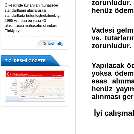
zorunludur
Ülke içinde kullanılan muhasebe
henüz ödeme
standartlarını uluslararası
standartlarla bütünleştirebilmek için
1995 yılından bu yana 43
uluslararası muhasebe standardı
Vadesi gelme
Türkiye’ye ...
vs. tutarla
zorunludur.
Detaylı bilgi
T.C. RESMİ GAZETE
Yapılacak öd
yoksa ödeme
esas alınma
henüz yayım
alınması ge
İyi çalışma