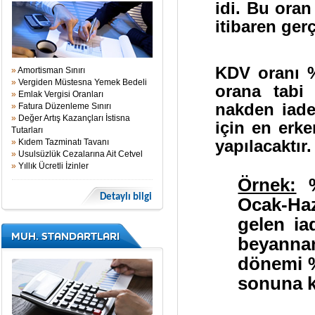
idi. Bu oran
itibaren ger
KDV oranı %
»
Amortisman Sınırı
»
Vergiden Müstesna Yemek Bedeli
orana tabi
»
Emlak Vergisi Oranları
nakden iade
»
Fatura Düzenleme Sınırı
»
Değer Artış Kazançları İstisna
için en erk
Tutarları
yapılacaktır.
»
Kıdem Tazminatı Tavanı
»
Usulsüzlük Cezalarına Ait Cetvel
»
Yıllık Ücretli İzinler
Örnek:
%
Detaylı bilgi
Ocak-Ha
gelen ia
MUH. STANDARTLARI
beyannam
dönemi % 
sonuna ka