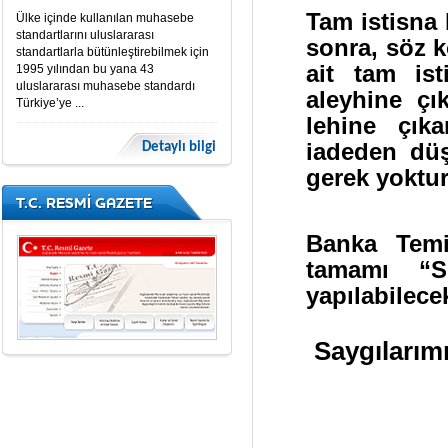
Tam istisna
Ülke içinde kullanılan muhasebe
standartlarını uluslararası
sonra, söz k
standartlarla bütünleştirebilmek için
ait tam is
1995 yılından bu yana 43
uluslararası muhasebe standardı
aleyhine çık
Türkiye’ye ...
lehine çık
iadeden düş
Detaylı bilgi
gerek yoktur
T.C. RESMİ GAZETE
Banka Temi
tamamı “S
yapılabilecek
Saygılar