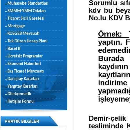
Sorumlu sıf
Muhasebe Standartları
kdv bu beya
SMMM-YMM Odaları
No.lu KDV B
Ticaret Sicil Gazetesi
Mortgage
Örnek:
KOSGEB Mevzuatı
yaptın. 
Tek Düzen Hesap Planı
edemedin
Basel II
Ücretsiz Programlar
Burada 
Ekonomi Haberleri
kaydını
Dış Ticaret Mevzuatı
kayıtlar
Danıştay Kararları
indirime
Yargıtay Kararları
yapmadı
Dilekçematik
işleyeme
İletişim Formu
Demir-çeli
PRATİK BİLGİLER
tesliminde 