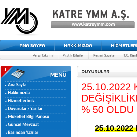
ANA SAYFA
HAKKIMIZDA
HİZMETLER
Vergi Takvimi
Pratik Bilgiler
Resmi Gazete
T.C. Kim
DUYURULAR
25.10.2022
Ana Sayfa
Hakkımızda
DEĞİŞİKLİK
Hizmetlerimiz
% 50 OLDU 
Duyurular / Yazılar
Mükellef Bilgi Panosu
Güncel Mevzuat
25.10.202
Basından Yazılar