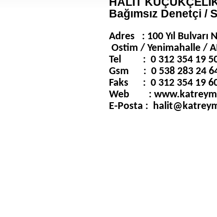
HALİT KÜÇÜKÇELİK (
Bağımsız Denetçi / S
Adres :
100 Yıl Bulvarı 
Ostim / Yenimahalle /
Tel : 0 312 354 19 5
Gsm : 0 538 283 24 6
Faks : 0 312 354 19 6
Web : www.katreym
E-Posta : halit@katre